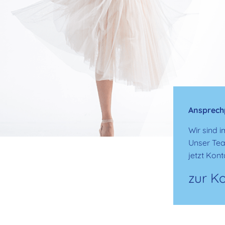
Ansprech
Wir sind 
Unser Tea
jetzt Kont
zur K