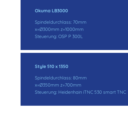
Okuma LB3000
Spindeldurchlass: 70mm
x=Ø300mm z=1000mm
Steuerung: OSP P 300L
Style 510 x 1350
Spindeldurchlass: 80mm
x=Ø350mm z=700mm
Steuerung: Heidenhain iTNC 530 smart TNC