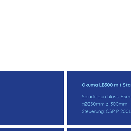
Okuma LB300 mit Sta
Spindeldurchlass: 65
xØ250mm z=300mm
Steuerung: OSP P 200