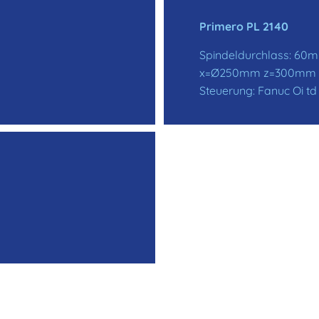
Primero PL 2140
Spindeldurchlass: 60
x=Ø250mm z=300mm
Steuerung: Fanuc Oi td