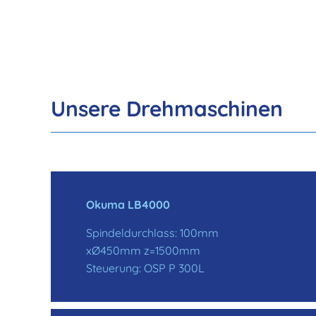
Unsere Drehmaschinen
Okuma LB4000
Spindeldurchlass: 100mm
xØ450mm z=1500mm
Steuerung: OSP P 300L