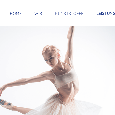
HOME
WIR
KUNSTSTOFFE
LEISTUN
ÜBER UNS
DREHE
PARTNER
FRÄSEN
BIEGEN
SCHWEI
3D-DRU
NUTEN