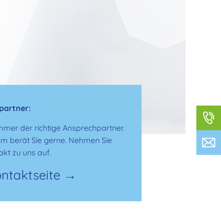
partner:
immer der richtige Ansprechpartner.
m berät Sie gerne. Nehmen Sie
akt zu uns auf.
ontaktseite →